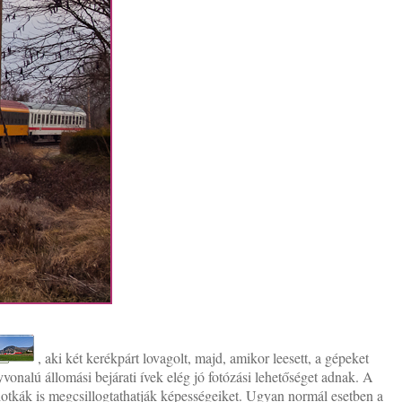
, aki két kerékpárt lovagolt, majd, amikor leesett, a gépeket
vonalú állomási bejárati ívek elég jó fotózási lehetőséget adnak. A
tkák is megcsillogtathatják képességeiket. Ugyan normál esetben a