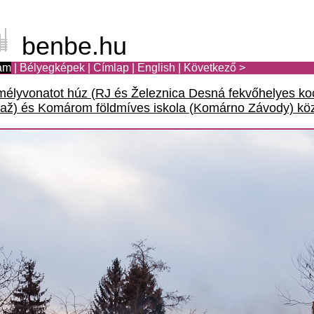
benbe.hu
am
|
Bélyegképek
|
Címlap
|
English
|
Következő >
lyvonatot húz (RJ és Železnica Desná fekvőhelyes kocs
raž) és Komárom földmíves iskola (Komárno Závody) köz