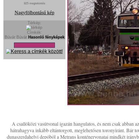
925 megtekintés
Nagyfölbontású kép
Térkép:
Címkék:
Búvár
Búvár
Hasonló fényképek
A csallóközi vasútvonal igazán hangulatos, és nem csak abban a
hátrahagyva inkább eltántorgott, meglehetősen toronyiránt. Bár tot
dunaszerdahelyi depóból a Metrans konténervonatai mindkét irányb