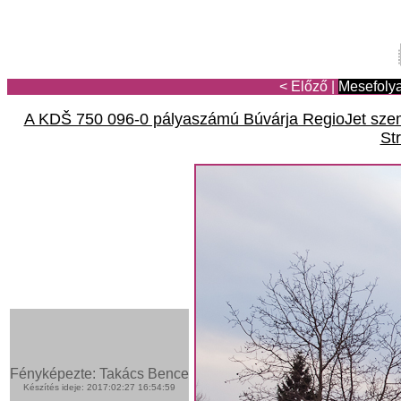
< Előző
|
Mesefoly
A KDŠ 750 096-0 pályaszámú Búvárja RegioJet szemé
St
Fényképezte: Takács Bence
Készítés ideje: 2017:02:27 16:54:59