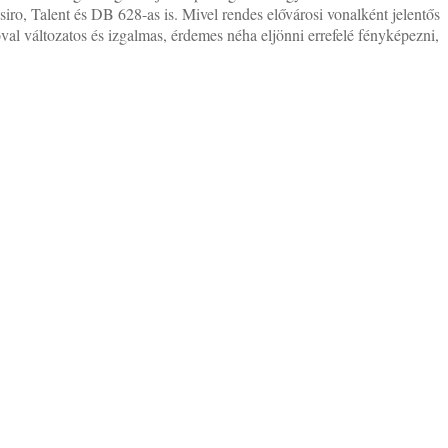
ro, Talent és DB 628-as is. Mivel rendes elővárosi vonalként jelentős
val változatos és izgalmas, érdemes néha eljönni errefelé fényképezni,