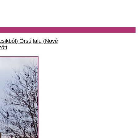
ikból) Örsújfalu (Nové
ött