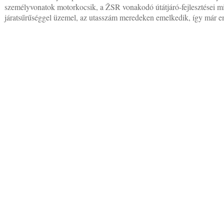
személyvonatok motorkocsik, a ŽSR vonakodó útátjáró-fejlesztései mia
járatsűrűséggel üzemel, az utasszám meredeken emelkedik, így már emel