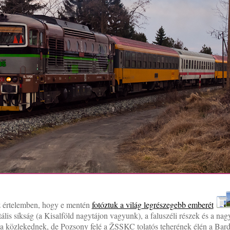
z értelemben, hogy e mentén
fotóztuk a világ legrészegebb emberét
ális síkság (a Kisalföld nagytájon vagyunk), a faluszéli részek és a nagy
a közlekednek, de Pozsony felé a ŽSSKC tolatós teherének élén a Bardo