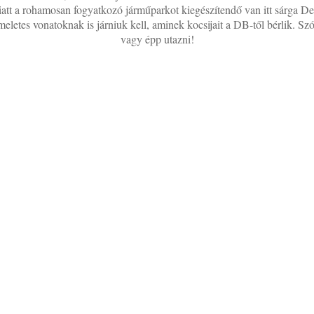
tt a rohamosan fogyatkozó járműparkot kiegészítendő van itt sárga Desi
etes vonatoknak is járniuk kell, aminek kocsijait a DB-től bérlik. Szó
vagy épp utazni!