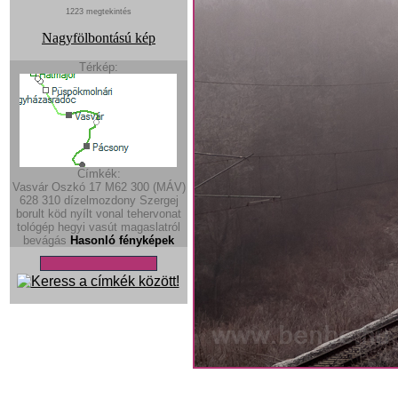
1223 megtekintés
Nagyfölbontású kép
Térkép:
Címkék:
Vasvár
Oszkó
17
M62 300 (MÁV)
628
310
dízelmozdony
Szergej
borult
köd
nyílt vonal
tehervonat
tológép
hegyi vasút
magaslatról
bevágás
Hasonló fényképek