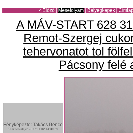
< Előző
|
Mesefolyam
|
Bélyegképek
|
Címla
A MÁV-START 628 31
Remot-Szergej cukorr
tehervonatot tol fölf
Pácsony felé
Fényképezte: Takács Bence
Készítés ideje: 2017:01:02 14:39:59