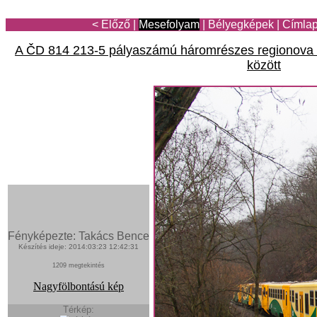
< Előző
|
Mesefolyam
|
Bélyegképek
|
Címla
A ČD 814 213-5 pályaszámú háromrészes regionova 
között
Fényképezte: Takács Bence
Készítés ideje: 2014:03:23 12:42:31
1209 megtekintés
Nagyfölbontású kép
Térkép: