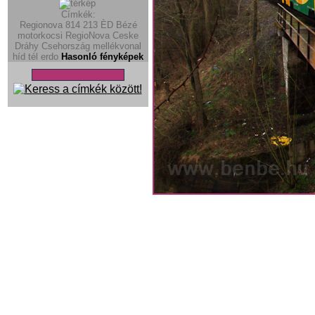
Címkék:
Regionova
814
213
ÈD
Bézé
motorkocsi
RegioNova
Ceske
Dráhy
Csehország
mellékvonal
híd
tél
erdo
Hasonló fényképek