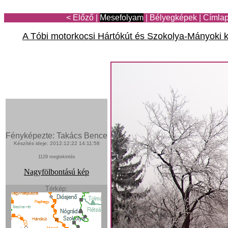
< Előző
|
Mesefolyam
|
Bélyegképek
|
Címla
A Tóbi motorkocsi Hártókút és Szokolya-Mányoki 
Fényképezte: Takács Bence
Készítés ideje: 2012:12:22 14:11:58
1129 megtekintés
Nagyfölbontású kép
Térkép: