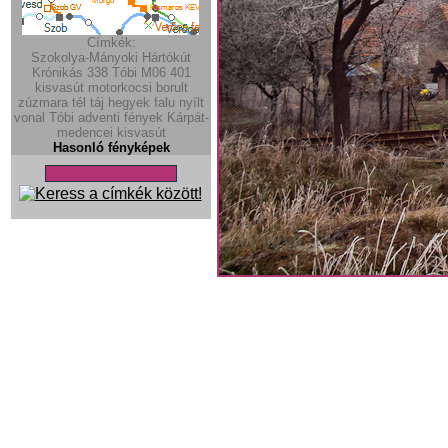
Címkék:
Szokolya-Mányoki
Hártókút
Krónikás
338
Tóbi
M06
401
kisvasút
motorkocsi
borult
zúzmara
tél
táj
hegyek
falu
nyílt
vonal
Tóbi
adventi fények
Kárpát-
medencei kisvasút
Hasonló fényképek