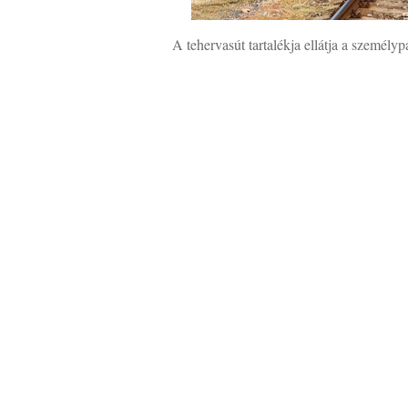
A tehervasút tartalékja ellátja a személypá