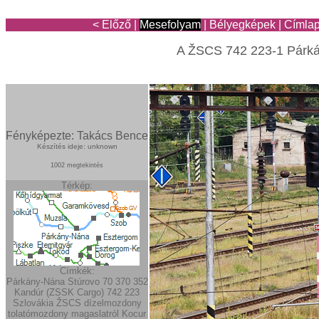
< Előző
|
Mesefolyam
|
Bélyegképek
|
Címla
A ŽSCS 742 223-1 Párk
Fényképezte: Takács Bence
Készítés ideje: unknown
1002 megtekintés
Térkép:
Címkék:
Párkány-Nána
Stúrovo
70
370
352
Kandúr (ZSSK Cargo)
742
223
Szlovákia
ŽSCS
dízelmozdony
tolatómozdony
magaslatról
Kocur