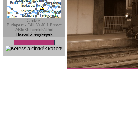
Címkék:
Budapest - Déli
30
40
1
Bbmot
ABb/Bb
homlokátjáró
Hasonló fényképek