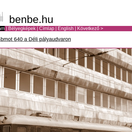
benbe.hu
am
|
Bélyegképek
|
Címlap
|
English
|
Következő >
bmot 640 a Déli pályaudvaron