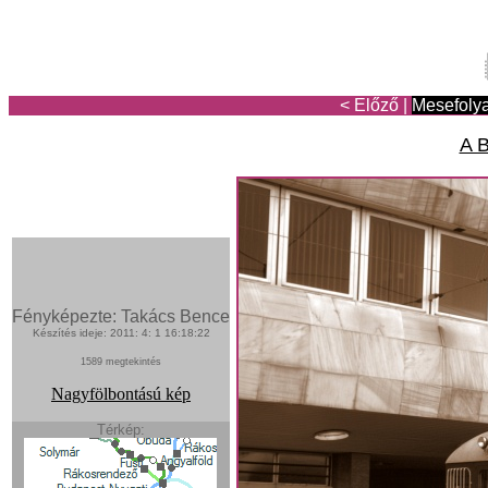
< Előző
|
Mesefoly
A B
Fényképezte: Takács Bence
Készítés ideje: 2011: 4: 1 16:18:22
1589 megtekintés
Nagyfölbontású kép
Térkép: