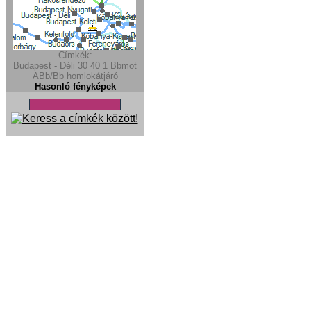
Címkék:
Budapest - Déli
30
40
1
Bbmot
ABb/Bb
homlokátjáró
Hasonló fényképek