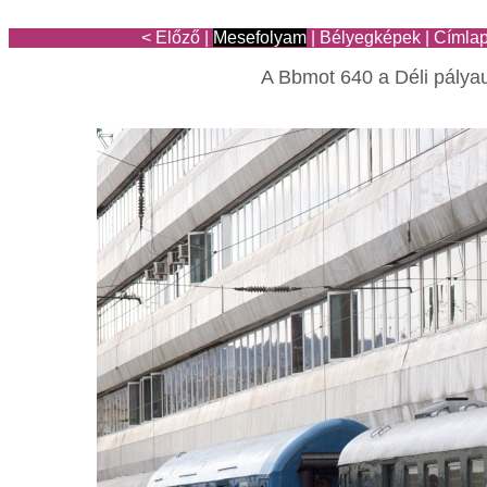
< Előző
|
Mesefolyam
|
Bélyegképek
|
Címla
A Bbmot 640 a Déli pálya