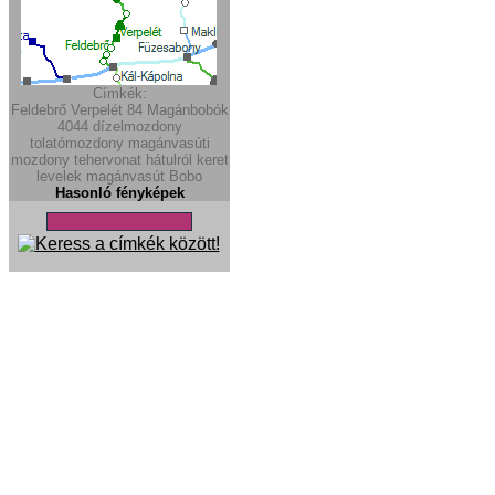
Címkék:
Feldebrő
Verpelét
84
Magánbobók
4044
dízelmozdony
tolatómozdony
magánvasúti
mozdony
tehervonat
hátulról
keret
levelek
magánvasút
Bobo
Hasonló fényképek