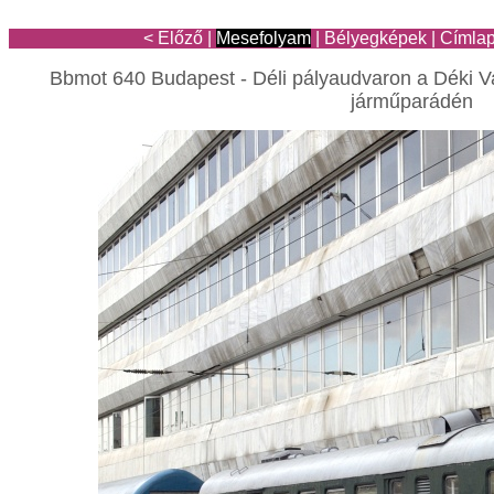
< Előző
|
Mesefolyam
|
Bélyegképek
|
Címla
Bbmot 640 Budapest - Déli pályaudvaron a Déki Va
járműparádén