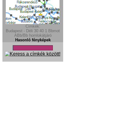
Címkék:
Budapest - Déli
30
40
1
Bbmot
ABb/Bb
homlokátjáró
Hasonló fényképek