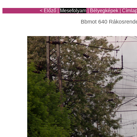
< Előző
|
Mesefolyam
|
Bélyegképek
|
Címla
Bbmot 640 Rákosrend