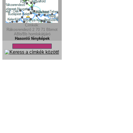
Címkék:
Rákosrendező
2
70
71
Bbmot
ABb/Bb
homlokátjáró
Hasonló fényképek