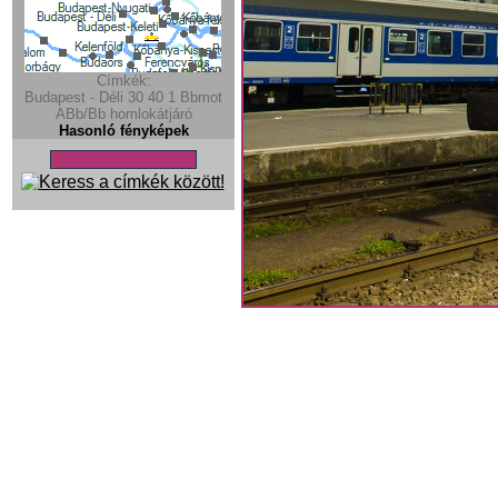
Címkék:
Budapest - Déli
30
40
1
Bbmot
ABb/Bb
homlokátjáró
Hasonló fényképek