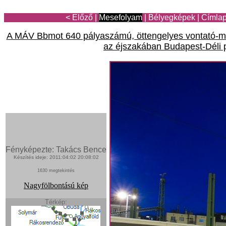
< Előző
|
Mesefolyam
|
Bélyegképek
|
Címla
A MÁV Bbmot 640 pályaszámú, öttengelyes vontató-mo
az éjszakában Budapest-Déli 
Fényképezte: Takács Bence
Készítés ideje: 2011:04:02 20:08:02
1630 megtekintés
Nagyfölbontású kép
Térkép: