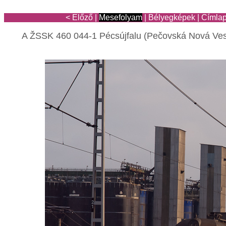
< Előző
|
Mesefolyam
|
Bélyegképek
|
Címla
A ŽSSK 460 044-1 Pécsújfalu (Pečovská Nová Ves)