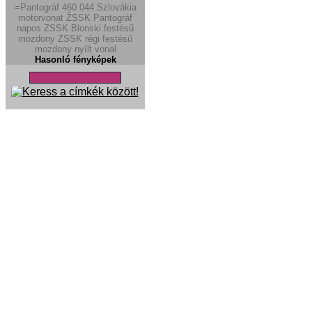
=Pantográf
460
044
Szlovákia
motorvonat
ŽSSK
Pantográf
napos
ZSSK Blonski festésű
mozdony
ZSSK régi festésű
mozdony
nyílt vonal
Hasonló fényképek