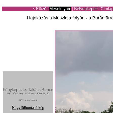
< Előző
|
Mesefolyam
|
Bélyegképek
|
Címla
Hajókázás a Moszkva folyón - a Burán ürr
Fényképezte: Takács Bence
Készítés ideje: 2013:07:08 10:18:35
829 megtekintés
Nagyfölbontású kép