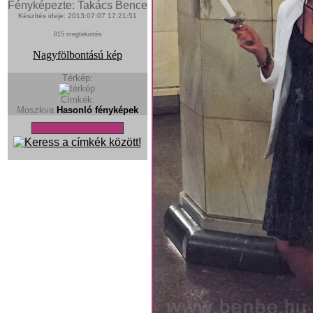
Fényképezte: Takács Bence
Készítés ideje: 2013:07:07 17:21:51
815 megtekintés
Nagyfölbontású kép
Térkép:
Címkék:
Moszkva
Hasonló fényképek