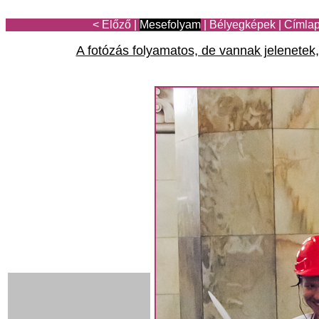
< Előző
|
Mesefolyam
|
Bélyegképek
|
Címla
A fotózás folyamatos, de vannak jelenetek,