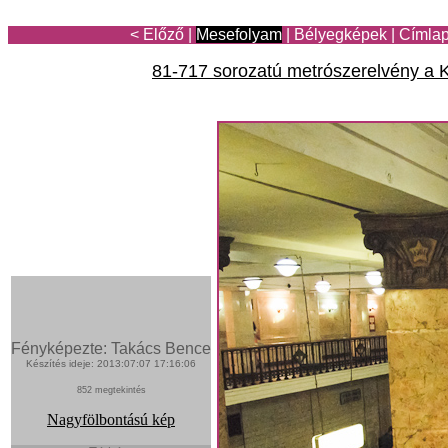
< Előző
|
Mesefolyam
|
Bélyegképek
|
Címla
81-717 sorozatú metrószerelvény a
Fényképezte: Takács Bence
Készítés ideje: 2013:07:07 17:16:06
852 megtekintés
Nagyfölbontású kép