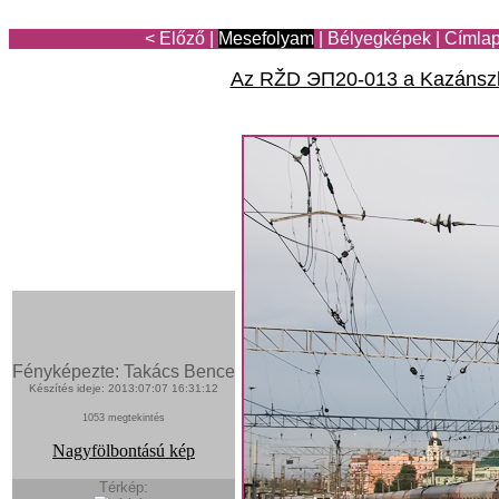
< Előző
|
Mesefolyam
|
Bélyegképek
|
Címla
Az RŽD ЭП20-013 a Kazánszk
Fényképezte: Takács Bence
Készítés ideje: 2013:07:07 16:31:12
1053 megtekintés
Nagyfölbontású kép
Térkép: