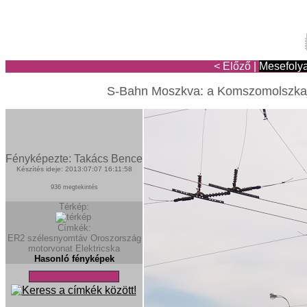
< Előző
|
Mesefoly
S-Bahn Moszkva: a Komszomolszkaján 
Fényképezte: Takács Bence
Készítés ideje: 2013:07:07 16:11:58
936 megtekintés
Térkép:
Címkék:
ER2
szélesnyomtáv
Oroszország
motorvonat
Elektricska
Hasonló fényképek