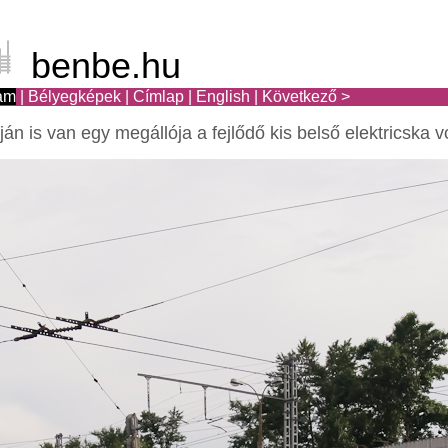
benbe.hu
am
|
Bélyegképek
|
Címlap
|
English
|
Következő >
is van egy megállója a fejlődő kis belső elektricska 