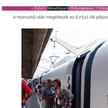
< Előző
|
Mesefolyam
|
Bélyegképek
|
Címla
A Nyevszkíj után megérkezik az EVSz1-08 pálya