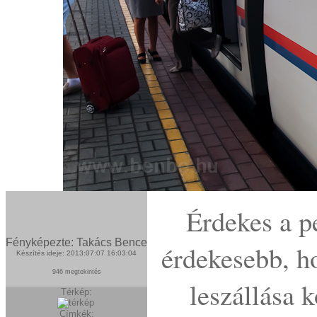
Érdekes a p
Fényképezte: Takács Bence
érdekesebb, h
Készítés ideje: 2013:07:07 16:03:04
946 megtekintés
leszállása
Térkép:
Címkék: