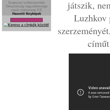
játszik, n
Szapszan
szélesnyomtáv
Oroszország
nagysebességü
vasút
motorvonat
ICE
Luzhkov 
Hasonló fényképek
szerzeményét
címűt,