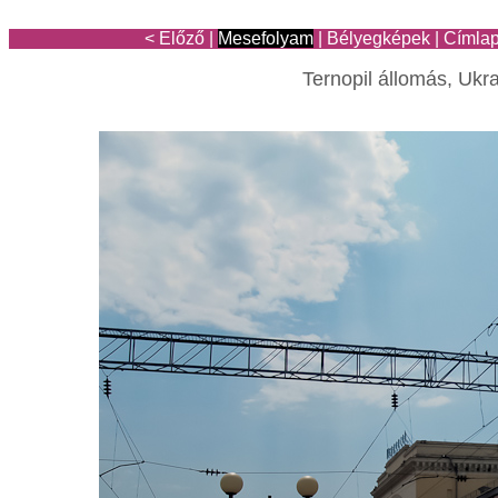
< Előző
|
Mesefolyam
|
Bélyegképek
|
Címla
Ternopil állomás, Ukr