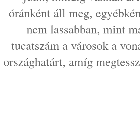
óránként áll meg, egyébkén
nem lassabban, mint má
tucatszám a városok a vona
országhatárt, amíg megtessz