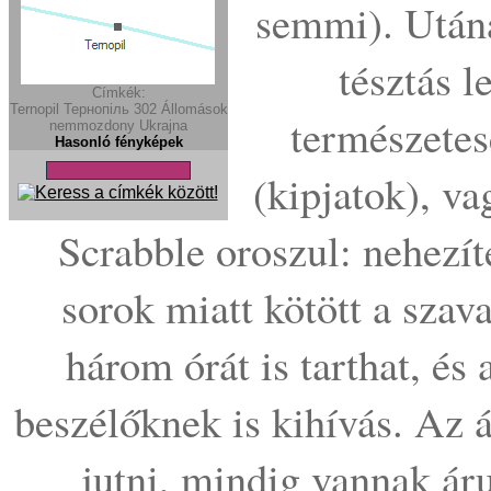
semmi). Utána
tésztás 
Címkék:
Ternopil
Тернопіль
302
Állomások
természetes
nemmozdony
Ukrajna
Hasonló fényképek
(kipjatok), va
Scrabble oroszul: nehezít
sorok miatt kötött a szav
három órát is tarthat, és
beszélőknek is kihívás. Az 
jutni, mindig vannak ár