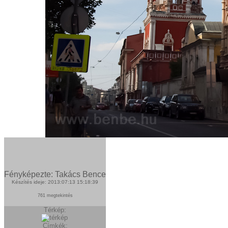
Fényképezte: Takács Bence
Készítés ideje: 2013:07:13 15:18:39
761 megtekintés
Térkép:
Címkék: