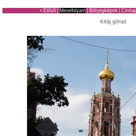
< Előző
|
Mesefolyam
|
Bélyegképek
|
Címla
Kitáj górad