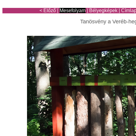
< Előző
|
Mesefolyam
|
Bélyegképek
|
Címla
Tanösvény a Veréb-he