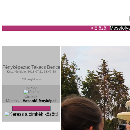
< Előző
|
Mesefoly
Fényképezte: Takács Bence
Készítés ideje: 2013:07:11 18:47:28
703 megtekintés
Térkép:
Címkék:
Moszkva
Hasonló fényképek