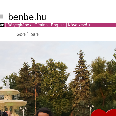
benbe.hu
am
|
Bélyegképek
|
Címlap
|
English
|
Következő >
Gorkíj-park