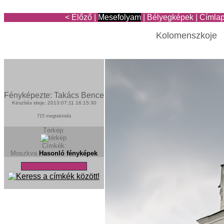
< Előző
|
Mesefolyam
|
Bélyegképek
|
Címla
Kolomenszkoje
Fényképezte: Takács Bence
Készítés ideje: 2013:07:11 16:15:30
715 megtekintés
Térkép:
Címkék:
Moszkva
Hasonló fényképek