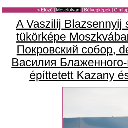
< Előző
|
Mesefolyam
|
Bélyegképek
|
Címla
A Vaszilij Blazsennyi
tükörképe Moszkvában
Покровский собор, d
Василия Блаженного-na
építtetett Kazany é