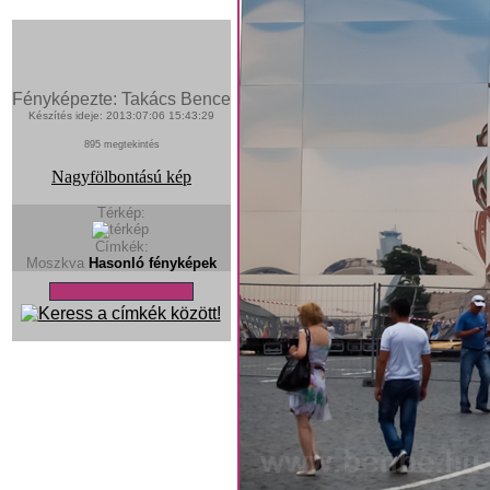
Fényképezte: Takács Bence
Készítés ideje: 2013:07:06 15:43:29
895 megtekintés
Nagyfölbontású kép
Térkép:
Címkék:
Moszkva
Hasonló fényképek