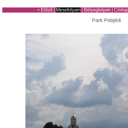
< Előző
|
Mesefolyam
|
Bélyegképek
|
Címla
Park Pobjédi