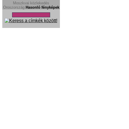
Moszkvai közlekedés
Oroszország
Hasonló fényképek