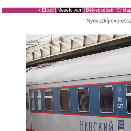
< Előző
|
Mesefolyam
|
Bélyegképek
|
Címla
Nyevszkíj-express