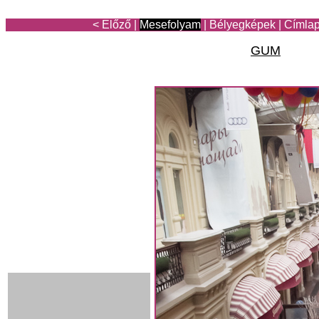
< Előző
|
Mesefolyam
|
Bélyegképek
|
Címla
GUM