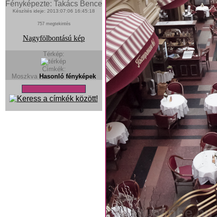
Fényképezte: Takács Bence
Készítés ideje: 2013:07:06 16:45:18
757 megtekintés
Nagyfölbontású kép
Térkép:
Címkék:
Moszkva
Hasonló fényképek