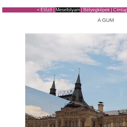
< Előző
|
Mesefolyam
|
Bélyegképek
|
Címla
A GUM