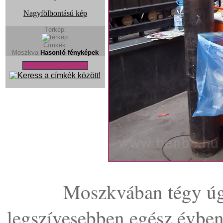
Nagyfölbontású kép
Térkép:
Címkék:
Moszkva
Hasonló fényképek
Moszkvában tégy úg
legszívesebben egész évben