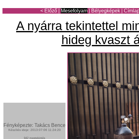
< Előző
|
Mesefolyam
|
Bélyegképek
|
Címla
A nyárra tekintettel m
hideg kvaszt á
Fényképezte: Takács Bence
Készítés ideje: 2013:07:06 11:24:20
942 megtekintés