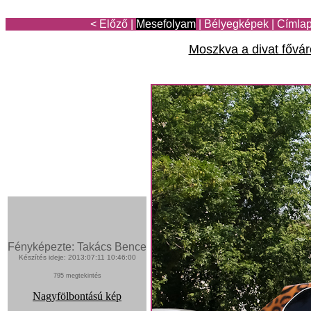
< Előző
|
Mesefolyam
|
Bélyegképek
|
Címla
Moszkva a divat fővá
Fényképezte: Takács Bence
Készítés ideje: 2013:07:11 10:46:00
795 megtekintés
Nagyfölbontású kép