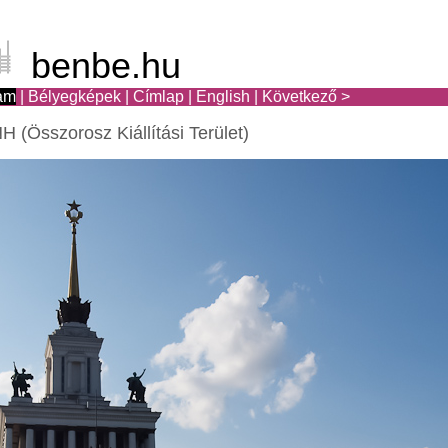
benbe.hu
am
|
Bélyegképek
|
Címlap
|
English
|
Következő >
 (Összorosz Kiállítási Terület)