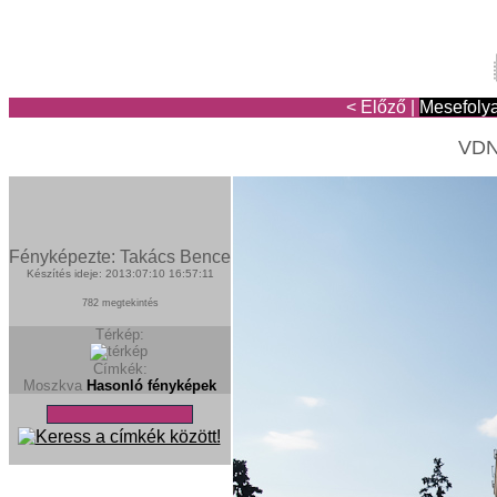
< Előző
|
Mesefoly
VDNH
Fényképezte: Takács Bence
Készítés ideje: 2013:07:10 16:57:11
782 megtekintés
Térkép:
Címkék:
Moszkva
Hasonló fényképek