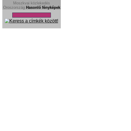
Moszkvai közlekedés
Oroszország
Hasonló fényképek