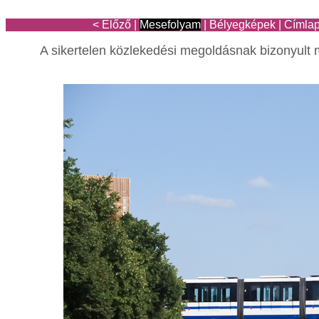
< Előző
|
Mesefolyam
|
Bélyegképek
|
Címla
A sikertelen közlekedési megoldásnak bizonyult