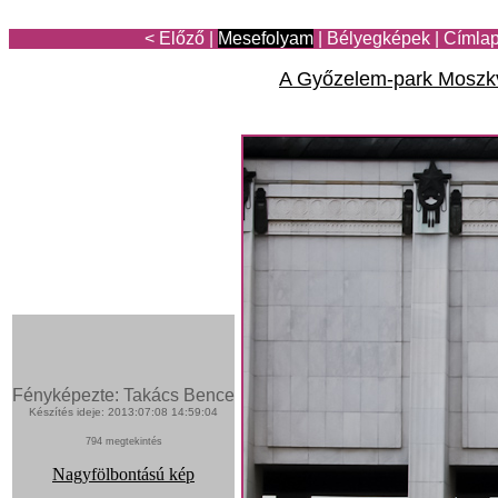
< Előző
|
Mesefolyam
|
Bélyegképek
|
Címla
A Győzelem-park Mosz
Fényképezte: Takács Bence
Készítés ideje: 2013:07:08 14:59:04
794 megtekintés
Nagyfölbontású kép