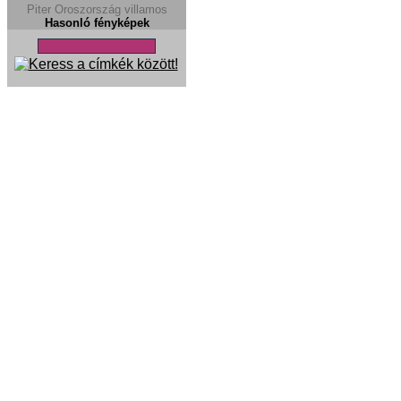
Piter
Oroszország
villamos
Hasonló fényképek