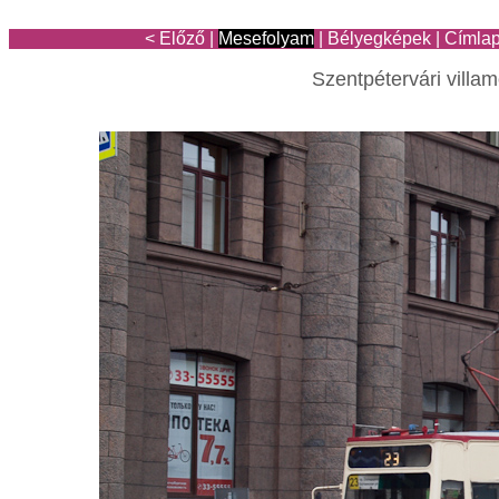
< Előző
|
Mesefolyam
|
Bélyegképek
|
Címla
Szentpétervári villa