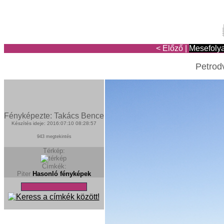
< Előző
|
Mesefoly
Petrodv
Fényképezte: Takács Bence
Készítés ideje: 2016:07:10 08:28:57
943 megtekintés
Térkép:
Címkék:
Piter
Hasonló fényképek