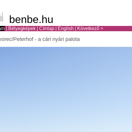
benbe.hu
am
|
Bélyegképek
|
Címlap
|
English
|
Következő >
orec/Peterhof - a cári nyári palota