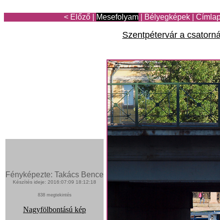
< Előző
|
Mesefolyam
|
Bélyegképek
|
Címla
Szentpétervár a csatorná
Fényképezte: Takács Bence
Készítés ideje: 2016:07:09 18:12:18
838 megtekintés
Nagyfölbontású kép