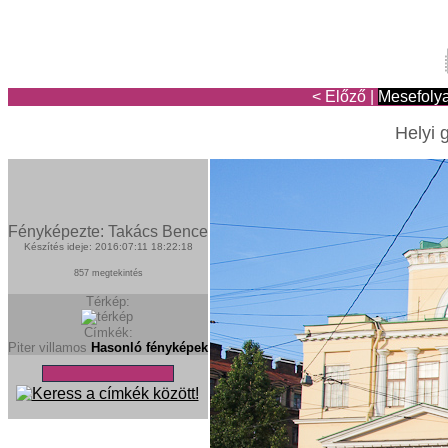
< Előző
|
Mesefoly
Helyi 
Fényképezte: Takács Bence
Készítés ideje: 2016:07:11 18:22:18
857 megtekintés
Térkép:
Címkék:
Piter
villamos
Hasonló fényképek