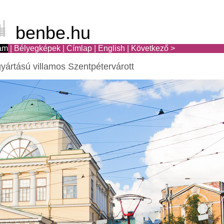
benbe.hu
am
|
Bélyegképek
|
Címlap
|
English
|
Következő >
gyártású villamos Szentpétervárott