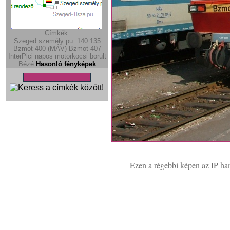
Címkék:
Szeged személy pu.
140
135
Bzmot 400 (MÁV)
Bzmot
407
InterPici
napos
motorkocsi
borult
Bézé
Hasonló fényképek
Ezen a régebbi képen az IP ham