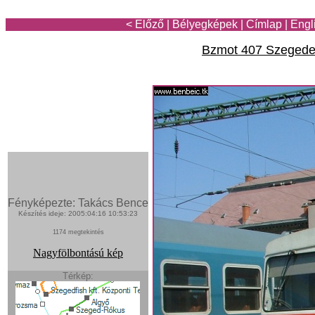
< Előző
|
Bélyegképek
|
Címlap
|
Engl
Bzmot 407 Szeged
Fényképezte: Takács Bence
Készítés ideje: 2005:04:16 10:53:23
1174 megtekintés
Nagyfölbontású kép
Térkép: