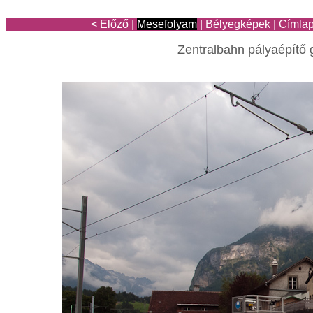
< Előző
|
Mesefolyam
|
Bélyegképek
|
Címla
Zentralbahn pályaépítő