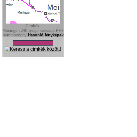
Címkék:
Meiringen
248
Svájc
kisvasút
PFT
nemmozdony
Hasonló fényképek