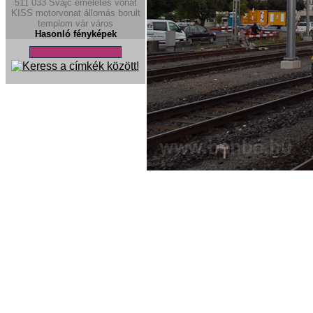
511
033
Svájc
emeletes vonat
KISS
motorvonat
állomás
borult
templom
vár
város
Hasonló fényképek