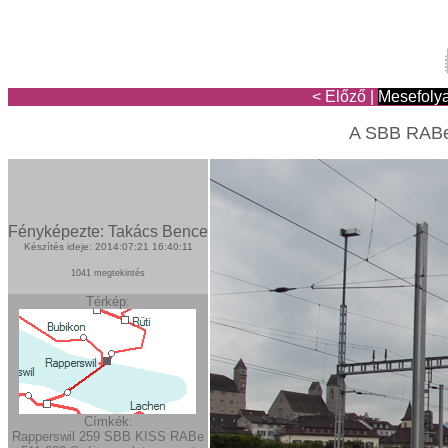
< Előző
|
Mesefoly
A SBB RABe
Fényképezte: Takács Bence
Készítés ideje: 2014:07:21 16:40:11
1041 megtekintés
Térkép:
Címkék:
Rapperswil
259
SBB KISS
RABe