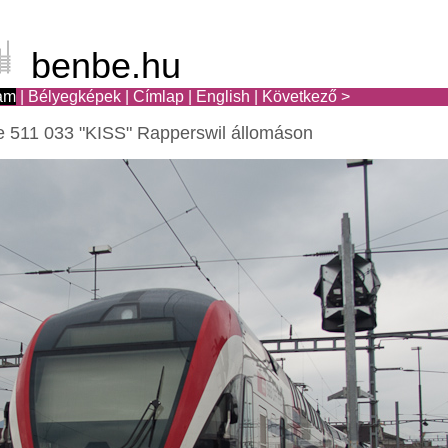
benbe.hu
am
|
Bélyegképek
|
Címlap
|
English
|
Következő >
 511 033
KISS
Rapperswil állomáson