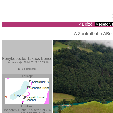
< Előző
|
Mesefoly
A Zentralbahn ABeh
Fényképezte: Takács Bence
Készítés ideje: 2014:07:21 10:05:16
1040 megtekintés
Térkép:
Címkék:
Tschoren-Tunnel
Kaiserstuhl OW