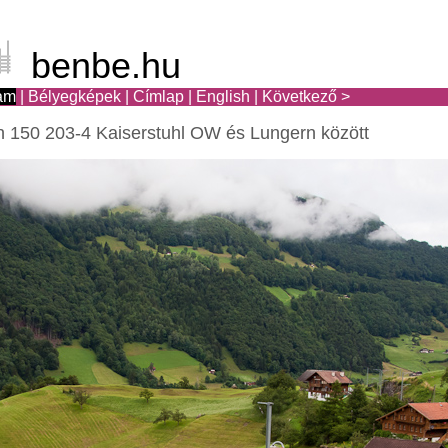
benbe.hu
am
|
Bélyegképek
|
Címlap
|
English
|
Következő >
 150 203-4 Kaiserstuhl OW és Lungern között