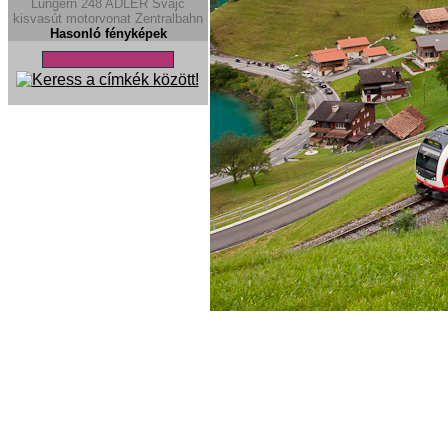
Lungern
248
ADLER
Svájc
kisvasút
motorvonat
Zentralbahn
Hasonló fényképek