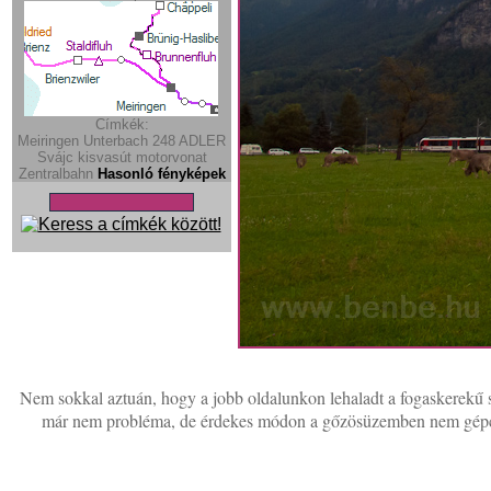
Címkék:
Meiringen
Unterbach
248
ADLER
Svájc
kisvasút
motorvonat
Zentralbahn
Hasonló fényképek
Nem sokkal aztuán, hogy a jobb oldalunkon lehaladt a fogaskerekű sz
már nem probléma, de érdekes módon a gőzösüzemben nem gépcserér