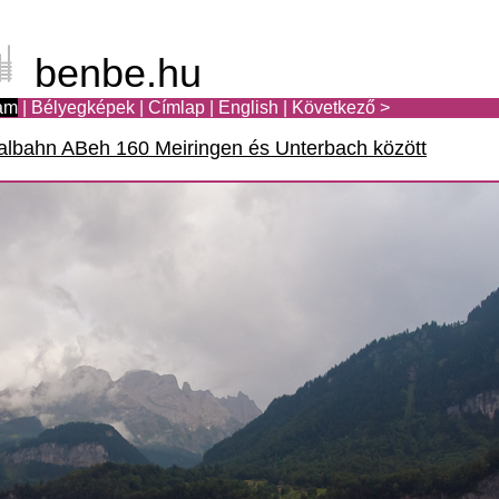
benbe.hu
am
|
Bélyegképek
|
Címlap
|
English
|
Következő >
ralbahn ABeh 160 Meiringen és Unterbach között