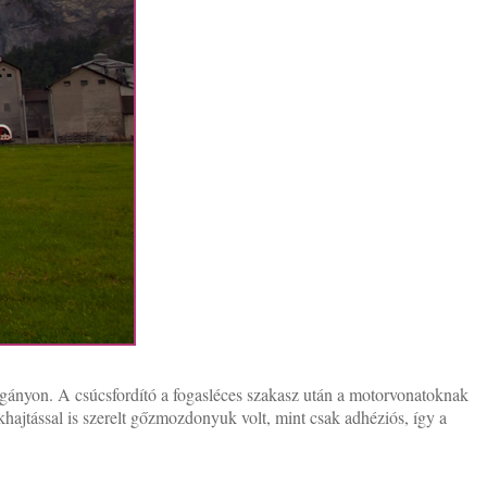
vágányon. A csúcsfordító a fogasléces szakasz után a motorvonatoknak
ajtással is szerelt gőzmozdonyuk volt, mint csak adhéziós, így a