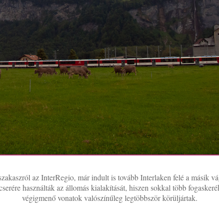
akaszról az InterRegio, már indult is tovább Interlaken felé a másik 
e használták az állomás kialakítását, hiszen sokkal több fogaskerékh
végigmenő vonatok valószínűleg legtöbbször körüljártak.