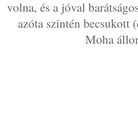
volna, és a jóval barátságo
azóta szintén becsukott 
Moha állom