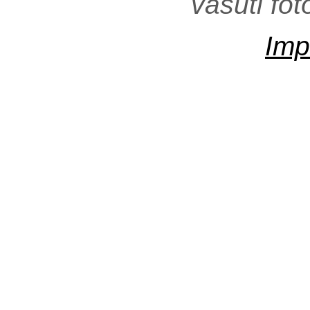
vasúti fo
Imp