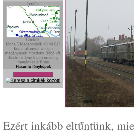
Térkép:
Címkék:
Moha
5
Magánbobók
40 44
013
borult
alkonyat
wedgie
magánvasúti mozdony
Bobó kft.
dízelmozdony
tolatómozdony
magánvasút
Bobo
Hasonló fényképek
Ezért inkább eltűntünk, miel