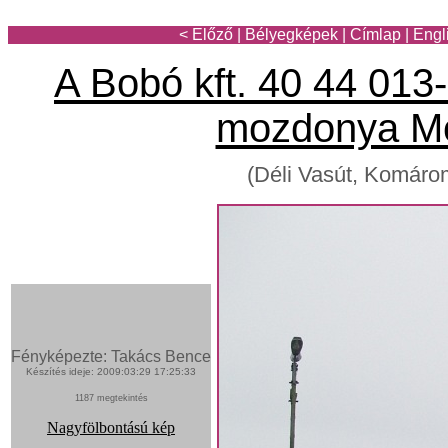
< Előző
|
Bélyegképek
|
Címlap
|
Engl
A Bobó kft. 40 44 01
mozdonya M
(Déli Vasút, Komáro
Fényképezte: Takács Bence
Készítés ideje: 2009:03:29 17:25:33
1187 megtekintés
Nagyfölbontású kép