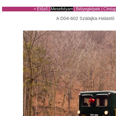
< Előző
|
Mesefolyam
|
Bélyegképek
|
Címla
A D04-602 Szalajka-Halastó