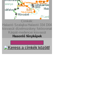
Címkék:
Halastó
Szalajka-Halastó
334
D04
kisvasút
dízelmozdony
fotósvonat
Kárpát-medencei kisvasút
Hasonló fényképek