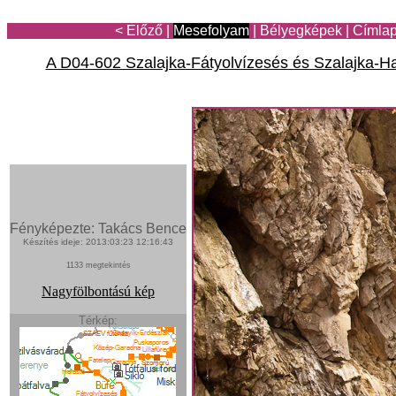
< Előző
|
Mesefolyam
|
Bélyegképek
|
Címla
A D04-602 Szalajka-Fátyolvízesés és Szalajka-Hal
Fényképezte: Takács Bence
Készítés ideje: 2013:03:23 12:16:43
1133 megtekintés
Nagyfölbontású kép
Térkép: