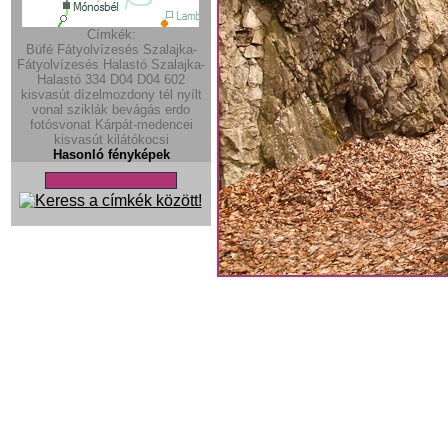
Címkék:
Büfé
Fátyolvízesés
Szalajka-
Fátyolvízesés
Halastó
Szalajka-
Halastó
334
D04
D04
602
kisvasút
dízelmozdony
tél
nyílt
vonal
sziklák
bevágás
erdo
fotósvonat
Kárpát-medencei
kisvasút
kilátókocsi
Hasonló fényképek