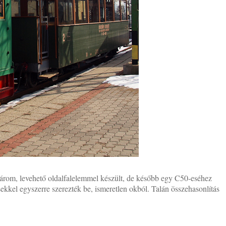
 három, levehető oldalfalelemmel készült, de később egy C50-eséhez
ekkel egyszerre szerezték be, ismeretlen okból. Talán összehasonlítás