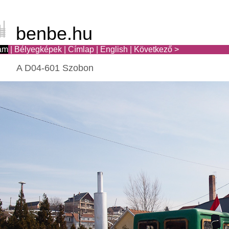
benbe.hu
am
|
Bélyegképek
|
Címlap
|
English
|
Következő >
A D04-601 Szobon