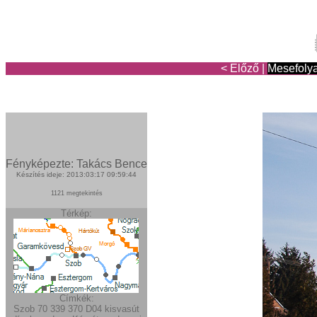
< Előző
|
Mesefoly
Fényképezte: Takács Bence
Készítés ideje: 2013:03:17 09:59:44
1121 megtekintés
Térkép:
Címkék:
Szob
70
339
370
D04
kisvasút