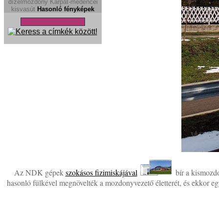
dízelmozdony
Kárpát-medencei
kisvasút
Hasonló fényképek
Az NDK gépek
szokásos fizimiskájával
bír a kismozdo
hasonló fülkével megnövelték a mozdonyvezető életterét, és ekkor egy