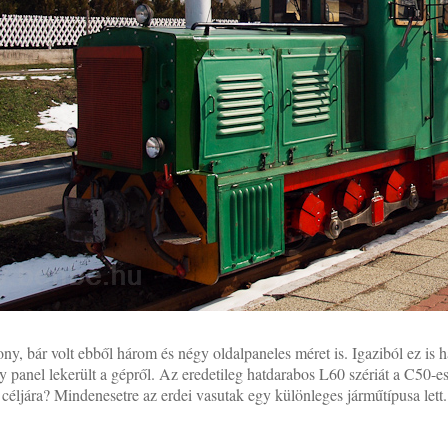
ny, bár volt ebből három és négy oldalpaneles méret is. Igaziból ez is
 panel lekerült a gépről. Az eredetileg hatdarabos L60 szériát a C50-es
céljára? Mindenesetre az erdei vasutak egy különleges járműtípusa lett.