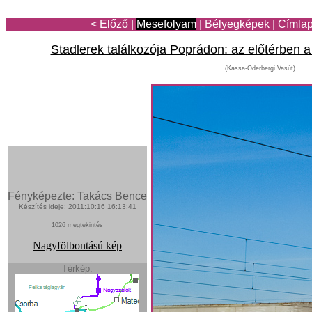
< Előző
|
Mesefolyam
|
Bélyegképek
|
Címla
Stadlerek találkozója Poprádon: az előtérben
(Kassa-Oderbergi Vasút)
Fényképezte: Takács Bence
Készítés ideje: 2011:10:16 16:13:41
1026 megtekintés
Nagyfölbontású kép
Térkép: