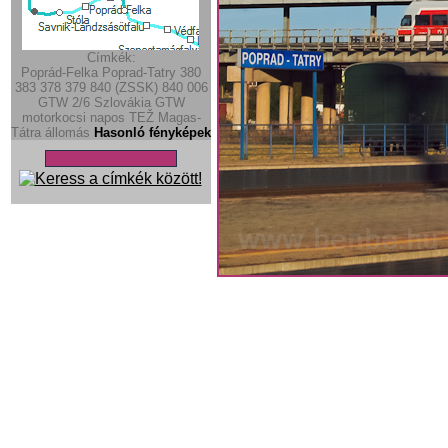
Címkék:
Poprád-Felka
Poprad-Tatry
380
383
378
379
840 (ZSSK)
840
006
GTW 2/6
Szlovákia
GTW
motorkocsi
napos
TEŽ
Magas-
Tátra
állomás
Hasonló fényképek