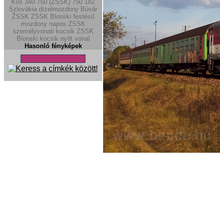
Kos
340
750 (ZSSK)
750
182
Szlovákia
dízelmozdony
Búvár
ŽSSK
ZSSK Blonski festésű
mozdony
napos
ZSSK
személyvonati kocsik
ZSSK
Blonski kocsik
nyílt vonal
Hasonló fényképek