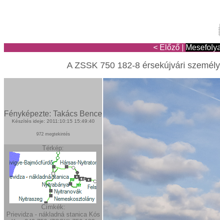
< Előző
|
Mesefoly
A ZSSK 750 182-8 érsekújvári személyv
Fényképezte: Takács Bence
Készítés ideje: 2011:10:15 15:49:40
972 megtekintés
Térkép:
Címkék:
Prievidza - nákladná stanica
Kós