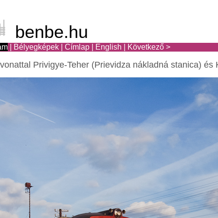
benbe.hu
am
|
Bélyegképek
|
Címlap
|
English
|
Következő >
onattal Privigye-Teher (Prievidza nákladná stanica) és 