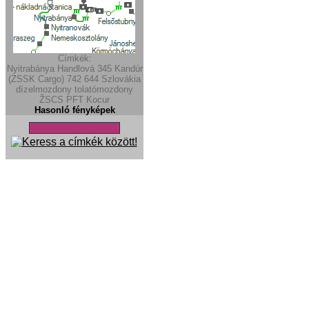
Címkék:
Nyitrabánya
Handlová
345
Kandúr
(ZSSK Cargo)
742
644
Szlovákia
dízelmozdony
tolatómozdony
ŽSCS
PFT
Kocur
Hasonló fényképek