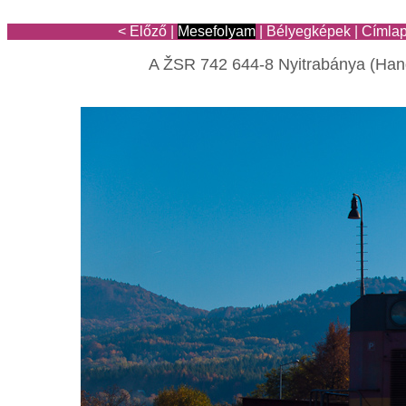
< Előző
|
Mesefolyam
|
Bélyegképek
|
Címla
A ŽSR 742 644-8 Nyitrabánya (Han