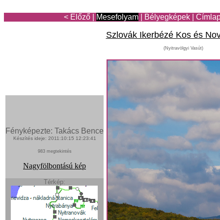
< Előző
|
Mesefolyam
|
Bélyegképek
|
Címla
Szlovák Ikerbézé Kos és Nov
(Nyitravölgyi Vasút)
Fényképezte: Takács Bence
Készítés ideje: 2011:10:15 12:23:41
983 megtekintés
Nagyfölbontású kép
Térkép: