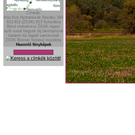
Címkék:
Kós
Kos
Nyitranovák
Nováky
340
813-913 (ZSSK)
813
Szlovákia
Bézé
motorkocsi
ŽSSK
napos
nyílt vonal
hegyek
táj
távírópózna
határon túl ragadt vasútvonal
ZSSK Blonski festésű mozdony
Hasonló fényképek